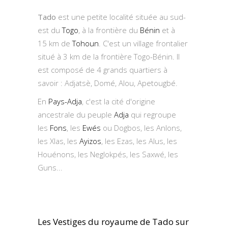
Tado
est une petite localité située au sud-
est du
Togo
, à la frontière du
Bénin
et à
15 km de
Tohoun
. C'est un village frontalier
situé à 3 km de la frontière Togo-Bénin. Il
est composé de 4 grands quartiers à
savoir : Adjatsè, Domé, Alou, Apetougbé.
En
Pays-Adja
, c'est la cité d'origine
ancestrale du peuple
Adja
qui regroupe
les
Fons
, les
Ewés
ou Dogbos, les Anlons,
les Xlas, les
Ayizos
, les Ezas, les Alus, les
Houénons, les Neglokpés, les Saxwé, les
Guns...
Les Vestiges du royaume de Tado sur