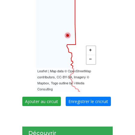
Leaflet
| Map data ©
OpenStreetMap
contributors,
CC-BY-SA
, Imagery ©
Mapbox
, Togo outline by
i-Media
Consulting
Ajouter au circuit
Enregistrer le cricruit
Découvrir