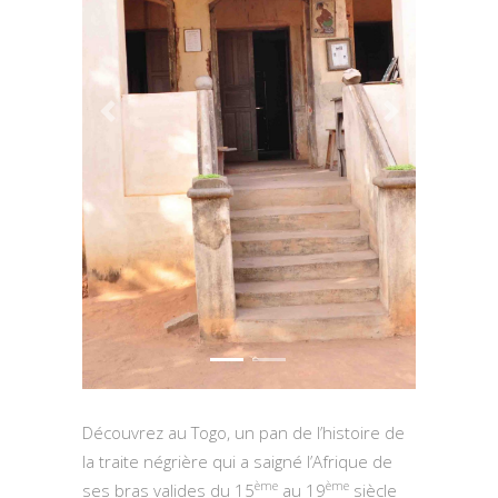
Previous
Next
Découvrez au Togo, un pan de l’histoire de
la traite négrière qui a saigné l’Afrique de
ème
ème
ses bras valides du 15
au 19
siècle