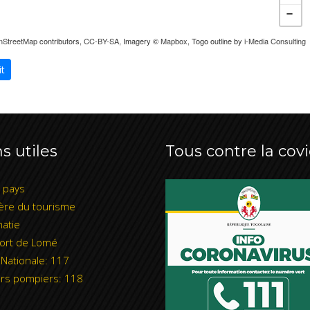
nStreetMap
contributors,
CC-BY-SA
, Imagery ©
Mapbox
, Togo outline by
i-Media Consulting
it
s utiles
Tous contre la covi
l pays
ère du tourisme
atie
ort de Lomé
 Nationale: 117
rs pompiers: 118