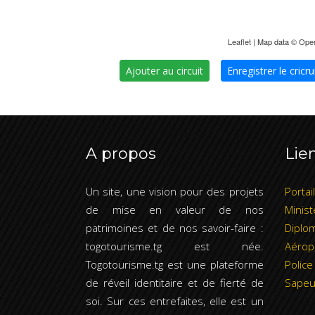
Leaflet
| Map data ©
Ope
Ajouter au circuit
Enregistrer le cricru
A propos
Lien
Un site, une vision pour des projets
Portai
de mise en valeur de nos
Minist
patrimoines et de nos savoir-faire :
Diplom
togotourisme.tg est née.
Aérop
Togotourisme.tg est une plateforme
Police
de réveil identitaire et de fierté de
Sapeu
soi. Sur ces entrefaites, elle est un