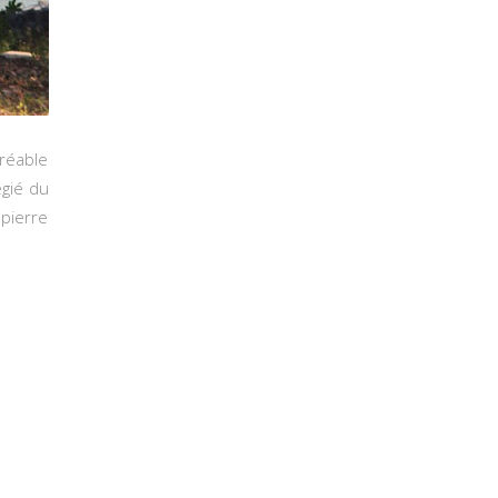
gréable
égié du
 pierre