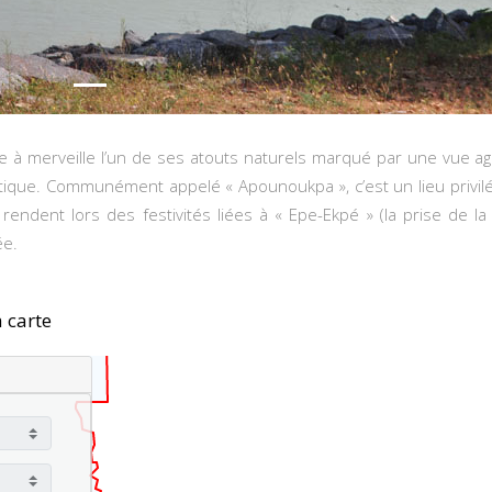
fre à merveille l’un de ses atouts naturels marqué par une vue a
antique. Communément appelé « Apounoukpa », c’est un lieu privil
rendent lors des festivités liées à « Epe-Ekpé » (la prise de la
ée.
 carte