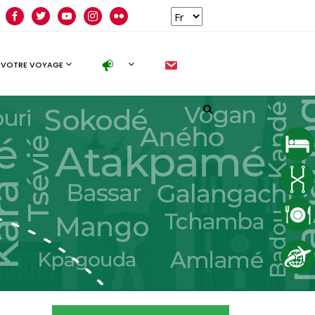
facebook
twitter
youtube
instagram
flickr
new
 VOTRE VOYAGE
Follow us
facebook
twitter
instagram