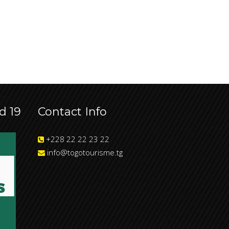
d 19
Contact Info
+228 22 22 23 22
info@togotourisme.tg