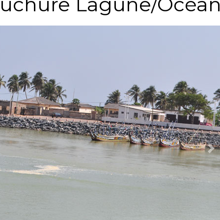
uchure Lagune/Océa
Ne