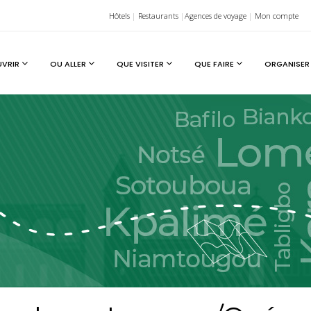
Hôtels
|
Restaurants
|
Agences de voyage
|
Mon compte
UVRIR
OU ALLER
QUE VISITER
QUE FAIRE
ORGANISER