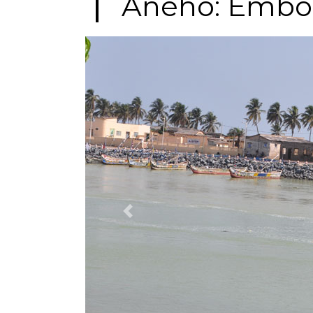
Aného: Embo
Previous