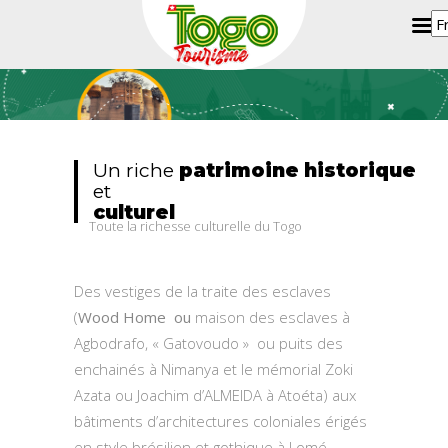
Un riche
patrimoine
historique
et
culturel
Toute la richesse culturelle du Togo
Des vestiges de la traite des esclaves
(
Wood Home ou
maison des esclaves à
Agbodrafo, « Gatovoudo » ou puits des
enchainés à Nimanya et le mémorial Zoki
Azata ou Joachim d’ALMEIDA à Atoéta) aux
bâtiments d’architectures coloniales érigés
en style brésilien et gothique à Lomé,