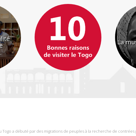
Ko
ght
patrim
du Togo a débuté par des migrations de peuples à la recherche de contrées 