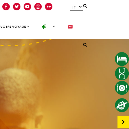
facebook
twitter
youtube
instagram
flickr
new
 VOTRE VOYAGE
Follow us
facebook
twitter
instagram