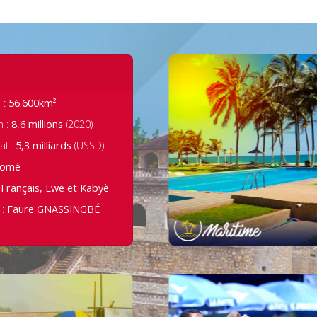
Région Mar
 :
56.600km²
6.329 km2
Superfic
n :
8,6 millions
(2020)
2.600.405 hbts
Populati
al :
5,3 milliards
(USSD)
Lomé
Chef-li
Lomé
5
Nombre de vil
:
Français, Ewe et Kabyè
 :
Faure GNASSINGBÉ
32
Nombre de si
Région Centrale
Région de