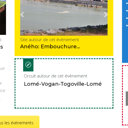
Previous
Next
Site autour de cet évènement
5
Frontière Togo-Bénin
ns
(Hillacondji)
que
u
Circuit autour de cet évènement
Lancement de TOGO SAFE, une
application mobile pour lutter contre la
ur
Lomé-Agdodrafo-Aného
propagation de la COVID-19 au Togo
Previous
Next
ise
7 SEPTEMBRE 2021
Lire la suite
ous les événements