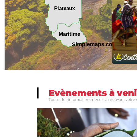
1
Plateaux
617.
Maritime
Simplemaps.com Trial
Evènements
à
veni
Toutes les informations nécessaires avant votre