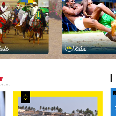
3.300 km2
Superficie :
13.300 km2
Superfic
871 hbts
Population :
769.940 hbts
Populati
Sokodé
Chef-lieu :
Kara
Chef-li
4
Nombre de ville :
8
Nombre de vil
13
Nombre de site :
16
Nombre de si
r
 départ