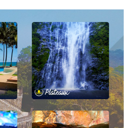
itime
Région des Plateaux
ie :
17.323 km2
Superficie :
on :
1.375.165 hbts
Population :
eu :
Atakpamé
Chef-lieu :
le :
9
Nombre de ville :
te :
21
Nombre de site :
 Kara
Région des Savanes