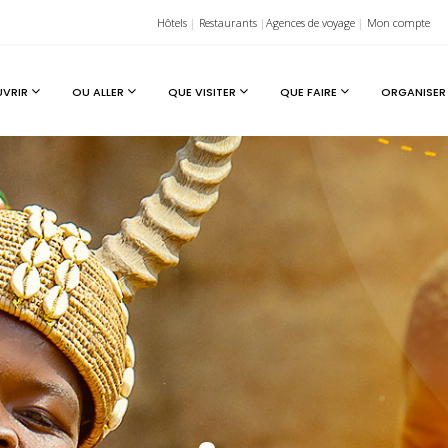
Hôtels
|
Restaurants
|
Agences de voyage
|
Mon compte
UVRIR
OU ALLER
QUE VISITER
QUE FAIRE
ORGANISER