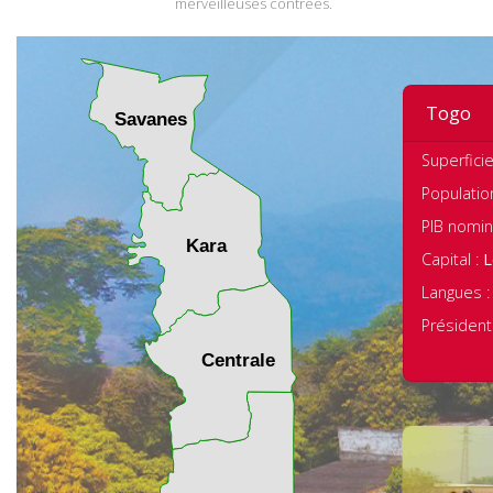
merveilleuses contrées.
Togo
Savanes
Superficie
Populatio
PIB nomin
Kara
Capital :
Langues 
Président
Centrale