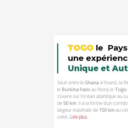
TOGO
le Pays
une expérienc
Unique et Au
Situé entre le
Ghana
à l’ouest, la 
le
Burkina Faso
au Nord, le
Togo
s’ouvre sur l’océan atlantique au su
de
50 km
. Il a la forme d’un corrid
largeur maximale de
150 km
au cen
cette...
Lire plus..