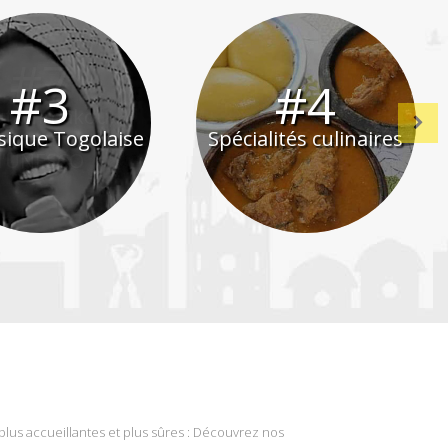
#7
#8
utammakou,
oine mondial de
Pays de Traditions
Next
l’UNESCO
plus accueillantes et plus sûres : Découvrez nos