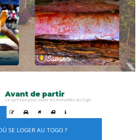
ie :
8.688 Km²
Superficie :
on :
828.224 hbts
Population :
eu :
Dapaong
Chef-lieu :
le :
2
Nombre de ville :
te :
15
Nombre de site :
Avant
de
partir
Ce qu'il faut pour visiter les merveilles du Togo
OÙ SE LOGER AU TOGO ?