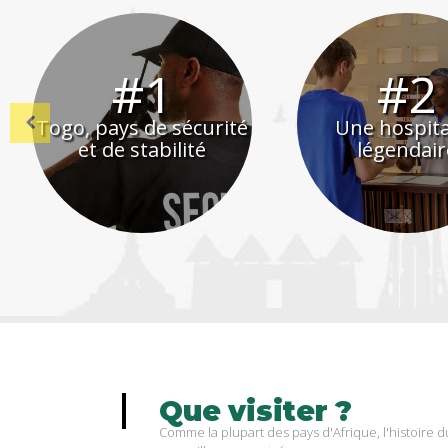
#5
#6
Lomé, carrefour
Previous
Lomé by Ni
d’affaires
Que
visiter
?
Comme la plupart des pays d'Afrique, l'histoire 