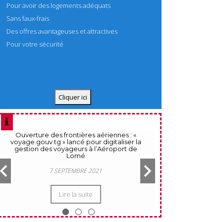
Pour avoir des logements adéquats
Sans faux-frais
Des offres avantageuses et attractives
Pour votre sécurité
Cliquer ici
Ouverture des frontières aériennes : «
Première qu
voyage.gouv.tg » lancé pour digitaliser la
SOUDOU : Fo
gestion des voyageurs à l’Aéroport de
p
Lomé
7 SE
7 SEPTEMBRE 2021
L
Lire la suite