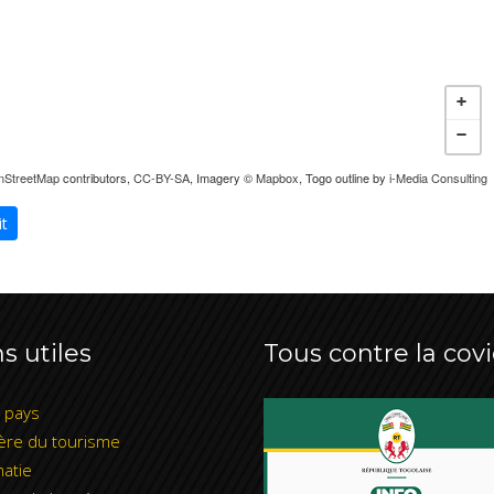
nStreetMap
contributors,
CC-BY-SA
, Imagery ©
Mapbox
, Togo outline by
i-Media Consulting
it
s utiles
Tous contre la covi
l pays
ère du tourisme
atie