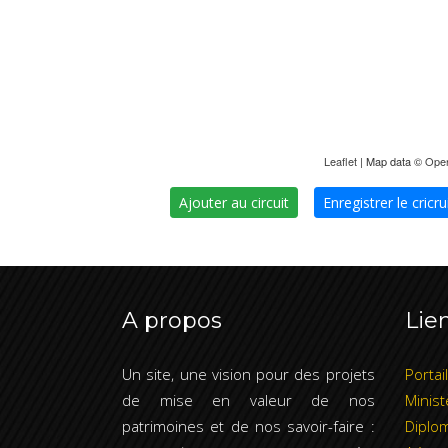
Leaflet
| Map data ©
Ope
Ajouter au circuit
Enregistrer le cricru
A propos
Lien
Un site, une vision pour des projets
Portai
de mise en valeur de nos
Minist
patrimoines et de nos savoir-faire :
Diplom