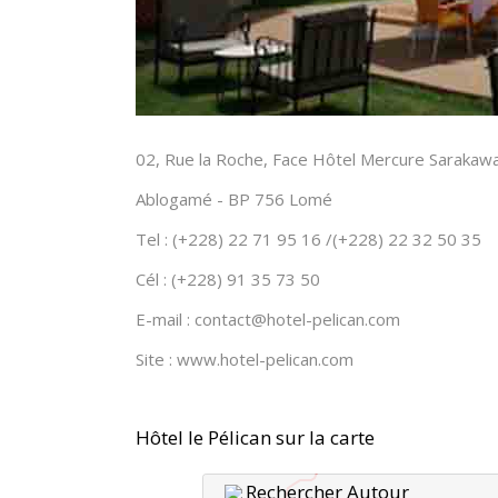
02, Rue la Roche, Face Hôtel Mercure Sarakaw
Ablogamé - BP 756 Lomé
Tel : (+228) 22 71 95 16 /(+228) 22 32 50 35
Cél : (+228) 91 35 73 50
E-mail : contact@hotel-pelican.com
Site : www.hotel-pelican.com
Hôtel le Pélican sur la carte
Rechercher Autour