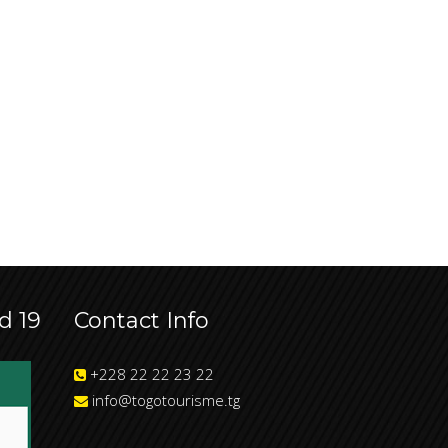
d 19
Contact Info
+228 22 22 23 22
info@togotourisme.tg