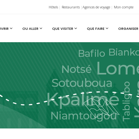
Hôtels
|
Restaurants
|
Agences de voyage
|
Mon compte
UVRIR
OU ALLER
QUE VISITER
QUE FAIRE
ORGANISER