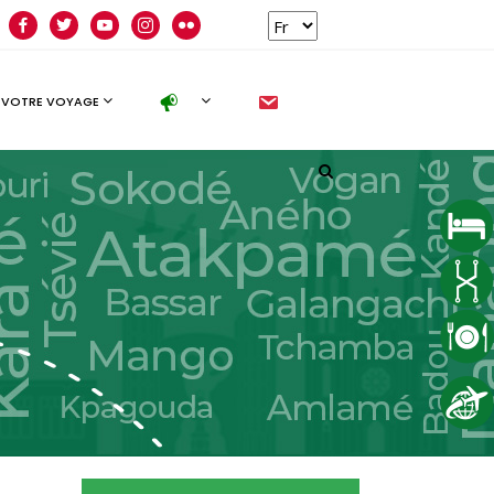
facebook
twitter
youtube
instagram
flickr
new
 VOTRE VOYAGE
Follow us
facebook
twitter
instagram