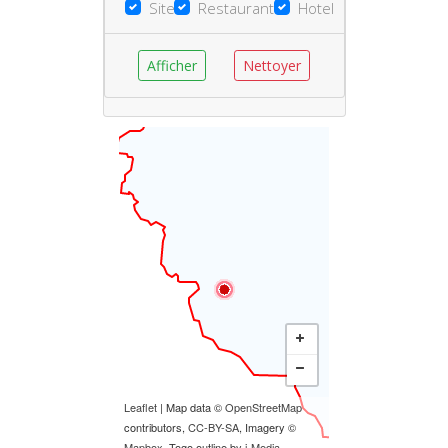
Site
Restaurant
Hotel
Afficher
Nettoyer
Leaflet
| Map data ©
OpenStreetMap
contributors,
CC-BY-SA
, Imagery ©
Mapbox
, Togo outline by
i-Media