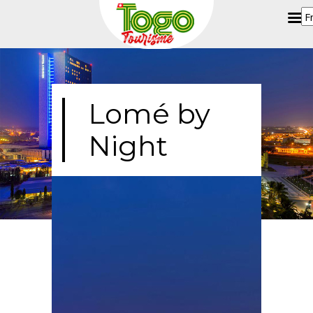
Lomé by
Night