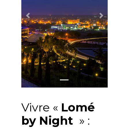
Previous
Next
Vivre «
Lomé
by Night
» :