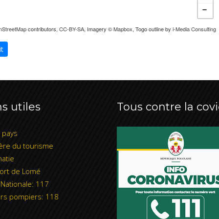
nStreetMap
contributors,
CC-BY-SA
, Imagery ©
Mapbox
, Togo outline by
i-Media Consulting
it
s utiles
Tous contre la covi
l pays
ère du tourisme
atie
ort de Lomé
 Nationale: 117
rs pompiers: 118