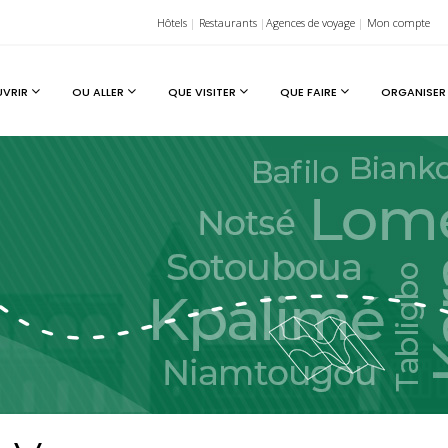
Hôtels
|
Restaurants
|
Agences de voyage
|
Mon compte
UVRIR
OU ALLER
QUE VISITER
QUE FAIRE
ORGANISER