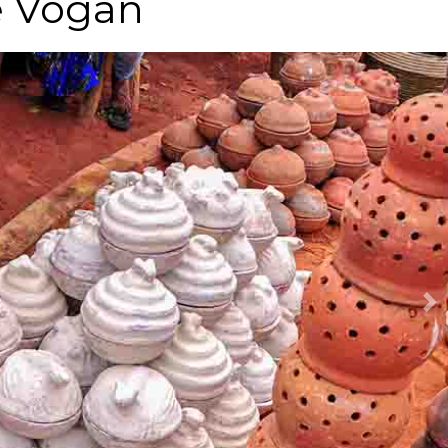
e Vogan
Ne