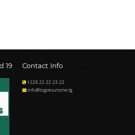
d 19
Contact Info
+228 22 22 23 22
info@togotourisme.tg