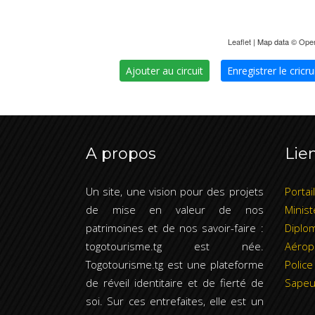
Leaflet
| Map data ©
Ope
Ajouter au circuit
Enregistrer le cricru
A propos
Lien
Un site, une vision pour des projets
Portai
de mise en valeur de nos
Minist
patrimoines et de nos savoir-faire :
Diplom
togotourisme.tg est née.
Aérop
Togotourisme.tg est une plateforme
Police
de réveil identitaire et de fierté de
Sapeu
soi. Sur ces entrefaites, elle est un