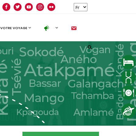
facebook
twitter
youtube
instagram
flickr
new
 VOTRE VOYAGE
Follow us
facebook
twitter
instagram