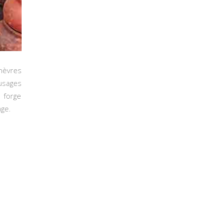
chèvres
 usages
 forge
age.