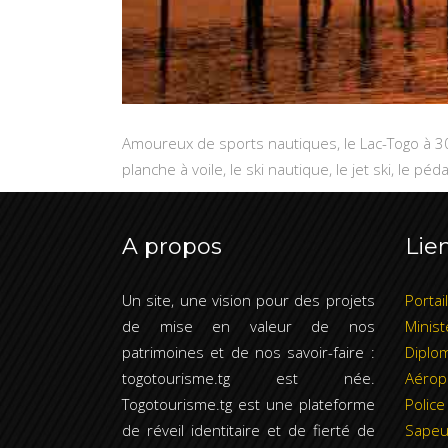
Amoureux de sports nautiques, le Lac-Togo à 3
planche à voile, le ski nautique, le jet ski, le
A propos
Lien
Un site, une vision pour des projets
Portai
de mise en valeur de nos
Minist
patrimoines et de nos savoir-faire :
Diplom
togotourisme.tg est née.
Aérop
Togotourisme.tg est une plateforme
Police
de réveil identitaire et de fierté de
Sapeu