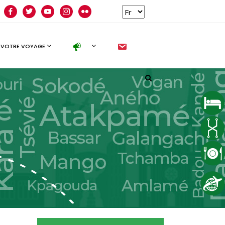
facebook
twitter
youtube
instagram
flickr
new
 VOTRE VOYAGE
Follow us
facebook
twitter
instagram