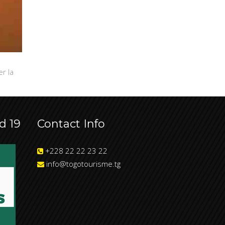
r la
d 19
Contact Info
+228 22 22 23 22
info@togotourisme.tg