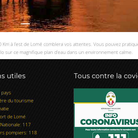
0 Km à l’est de Lomé comblera vos attentes. Vous pouvez pratique
 pédalo sur ce magnifique plan d’eau dans un environnement calme.
s utiles
Tous contre la covi
l pays
ère du tourisme
atie
ort de Lomé
 Nationale: 117
rs pompiers: 118