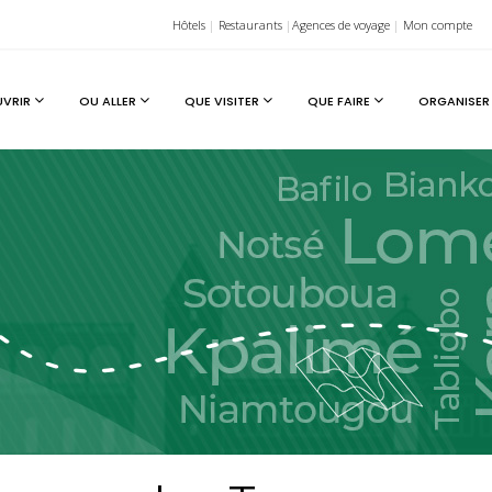
Hôtels
|
Restaurants
|
Agences de voyage
|
Mon compte
UVRIR
OU ALLER
QUE VISITER
QUE FAIRE
ORGANISER