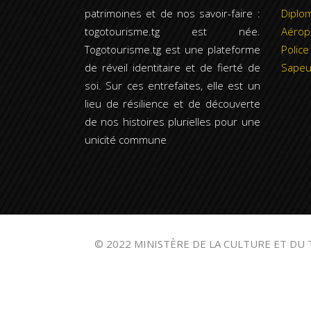
patrimoines et de nos savoir-faire :
Diplom
togotourisme.tg est née.
Aérop
Togotourisme.tg est une plateforme
Police
de réveil identitaire et de fierté de
Sapeu
soi. Sur ces entrefaites, elle est un
lieu de résilience et de découverte
de nos histoires plurielles pour une
unicité commune
© 2022 MINISTÈRE DE LA CULTURE ET DU 