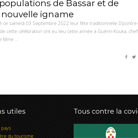
 populations de Bassar et de
 nouvelle igname
é ce samedi 03 Septembre 2022 leur fête traditionnelle D’pontre
de cette célébration ont eu lieu cette année à Guérin-Kouka, chef
 de Mme
s utiles
Tous contre la covi
l pays
ère du tourisme