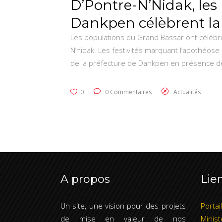
D’Pontre-N’Nidak, les
Dankpen célèbrent la
Les populations du Grand Bassar ont célébr
N’nidak. Les festivités marquant l’apothéose 
de la préfecture de Dankpen en présence
0
0 Commentaires
Actualités
A propos
Lien
Un site, une vision pour des projets
Portai
de mise en valeur de nos
Minist