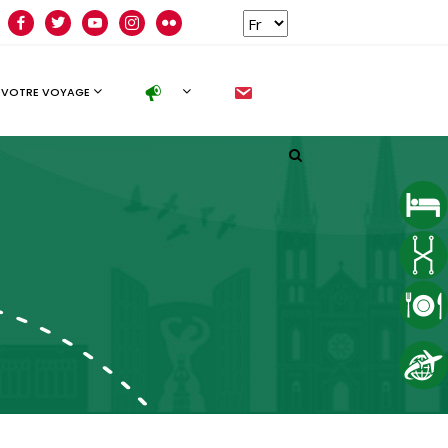
facebook
twitter
youtube
instagram
flickr
new
 VOTRE VOYAGE
Follow us
facebook
twitter
instagram