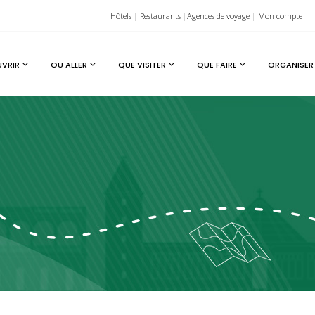
Hôtels
|
Restaurants
|
Agences de voyage
|
Mon compte
UVRIR
OU ALLER
QUE VISITER
QUE FAIRE
ORGANISER