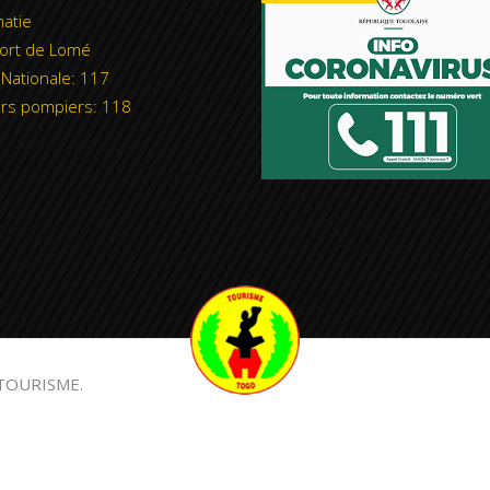
atie
ort de Lomé
 Nationale: 117
rs pompiers: 118
TOURISME.