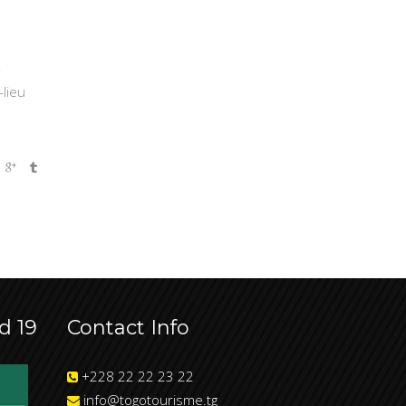
-
-lieu
d 19
Contact Info
+228 22 22 23 22
info@togotourisme.tg