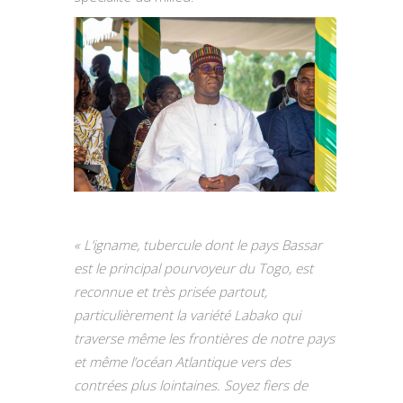
« L’igname, tubercule dont le pays Bassar
est le principal pourvoyeur du Togo, est
reconnue et très prisée partout,
particulièrement la variété Labako qui
traverse même les frontières de notre pays
et même l’océan Atlantique vers des
contrées plus lointaines. Soyez fiers de