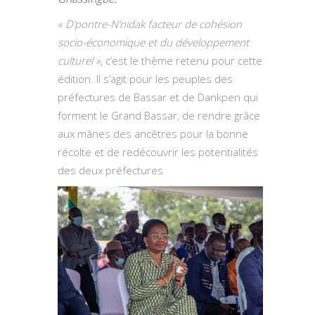
« D’pontre-N’nidak facteur de cohésion
socio-économique et du développement
culturel »,
c’est le thème retenu pour cette
édition. Il s’agit pour les peuples des
préfectures de Bassar et de Dankpen qui
forment le Grand Bassar, de rendre grâce
aux mânes des ancêtres pour la bonne
récolte et de redécouvrir les potentialités
des deux préfectures